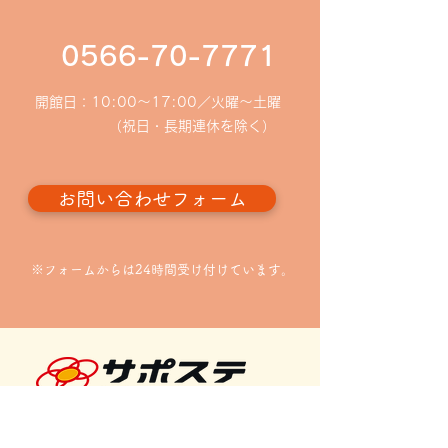
ーションをご利用
ありがとうござい
8月分月間予定表を更新し
0566-70-7771
立若者サポートス
は、西三河エリア
ました
8時の時点で暴風
開館日：10:00〜17:00／火曜～土曜
されている場合、
（祝日・長期連休を除く）
なります。 暴風
されていない場合
お問い合わせフォーム
交通機関の乱れや
により、安全な来
場合は、面談日時
ります。無理なご
※フォームからは24時間受け付けています。
えいただき、安全
ご判断ください。
はご不便を
知立若者サポートステーション