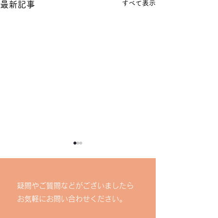
すべて表示
最新記事
【台風接近に伴
についてのお知
疑問やご質問などがございましたら
いつも知立若者サ
お気軽にお問い合わせください。
ーションをご利用
ありがとうござい