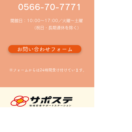
8月分月間予定表を更新し
0566-70-7771
立若者サポートス
は、西三河エリア
ました
8時の時点で暴風
開館日：10:00〜17:00／火曜～土曜
されている場合、
（祝日・長期連休を除く）
なります。 暴風
されていない場合
お問い合わせフォーム
交通機関の乱れや
により、安全な来
場合は、面談日時
ります。無理なご
※フォームからは24時間受け付けています。
えいただき、安全
ご判断ください。
はご不便を
知立若者サポートステーション
〒472-0036