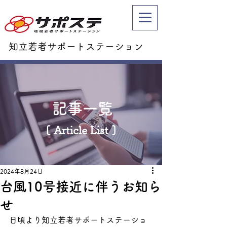
知立若者サポートステーション
記事一覧
[ Article List ]
2024年8月24日
台風10号接近に伴うお知ら
せ
日頃より知立若者サポートステーショ