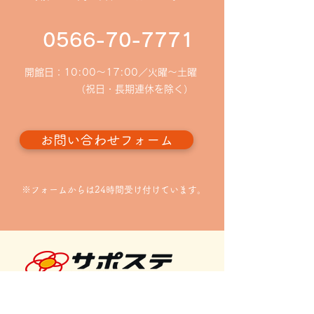
利用者様専用駐車場の移
令和6年度 碧南
0566-70-7771
動について
談場所の変更に
開館日：10:00〜17:00／火曜～土曜
（祝日・長期連休を除く）
お問い合わせフォーム
※フォームからは24時間受け付けています。
知立若者サポートステーション